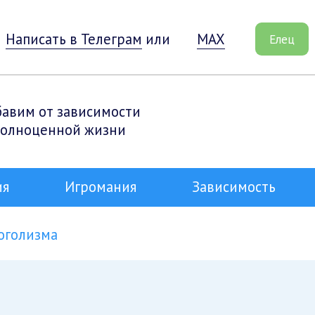
Написать в Телеграм
или
MAX
Елец
бавим от зависимости
полноценной жизни
ия
Игромания
Зависимость
оголизма