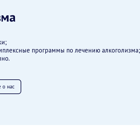
зма
ки;
мплексные программы по лечению алкоголизма
но.
 о нас