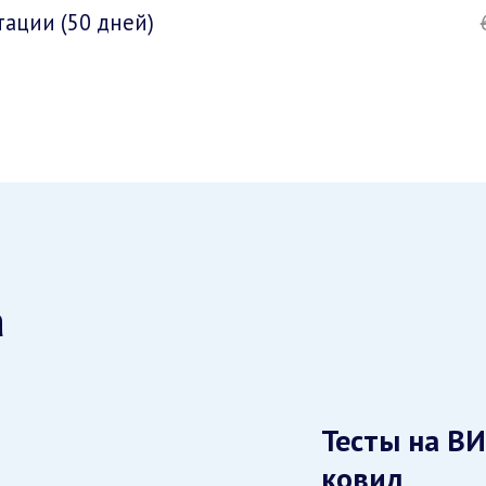
ации (50 дней)
а
Тесты на ВИ
ковид