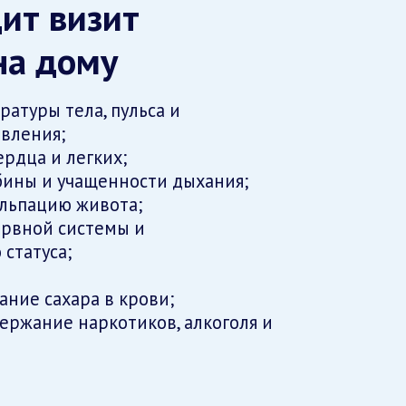
ит визит
на дому
атуры тела, пульса и
вления;
рдца и легких;
бины и учащенности дыхания;
альпацию живота;
ервной системы и
 статуса;
ание сахара в крови;
держание наркотиков, алкоголя и