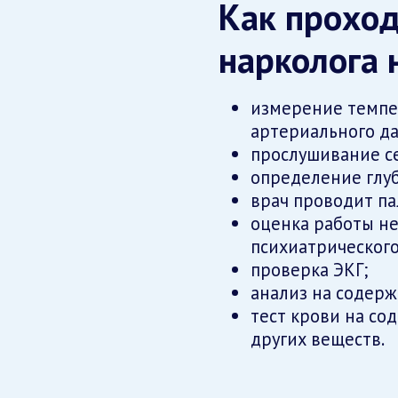
Как проход
нарколога 
измерение темпер
артериального да
прослушивание се
определение глу
врач проводит п
оценка работы н
психиатрического
проверка ЭКГ;
анализ на содерж
тест крови на со
других веществ.