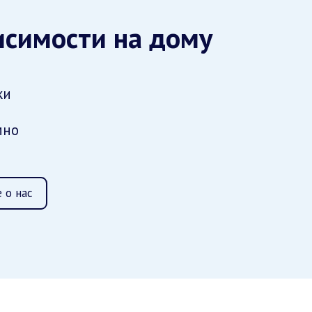
исимости на дому
ки
мно
 о нас