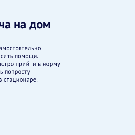
ча на дом
амостоятельно
осить помощи.
ыстро прийти в норму
ь попросту
в стационаре.