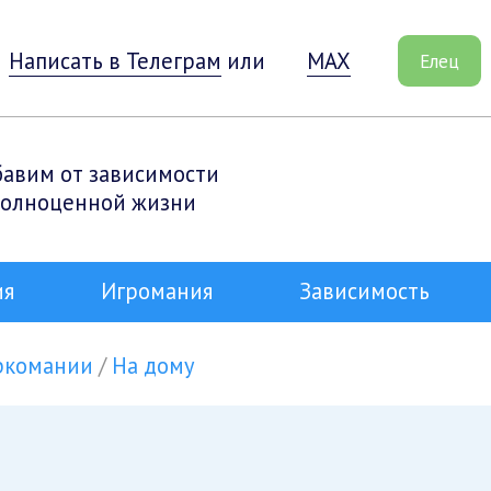
Написать в Телеграм
или
MAX
Елец
бавим от зависимости
полноценной жизни
ия
Игромания
Зависимость
ркомании
На дому