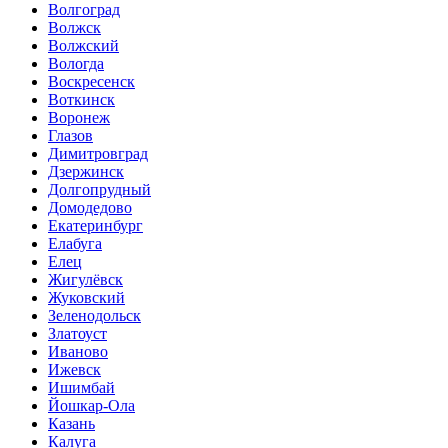
Волгоград
Волжск
Волжский
Вологда
Воскресенск
Воткинск
Воронеж
Глазов
Димитровград
Дзержинск
Долгопрудный
Домодедово
Екатеринбург
Елабуга
Елец
Жигулёвск
Жуковский
Зеленодольск
Златоуст
Иваново
Ижевск
Ишимбай
Йошкар-Ола
Казань
Калуга