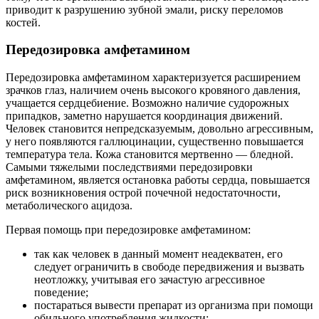
приводит к разрушению зубной эмали, риску переломов
костей.
Передозировка амфетамином
Передозировка амфетамином характеризуется расширением
зрачков глаз, наличием очень высокого кровяного давления,
учащается сердцебиение. Возможно наличие судорожных
припадков, заметно нарушается координация движений.
Человек становится непредсказуемым, довольно агрессивным,
у него появляются галлюцинации, существенно повышается
температура тела. Кожа становится мертвенно — бледной.
Самыми тяжелыми последствиями передозировки
амфетамином, является остановка работы сердца, повышается
риск возникновения острой почечной недостаточности,
метаболического ацидоза.
Первая помощь при передозировке амфетамином:
так как человек в данный момент неадекватен, его
следует ограничить в свободе передвижения и вызвать
неотложку, учитывая его зачастую агрессивное
поведение;
постараться вывести препарат из организма при помощи
обильного употребления жидкости;