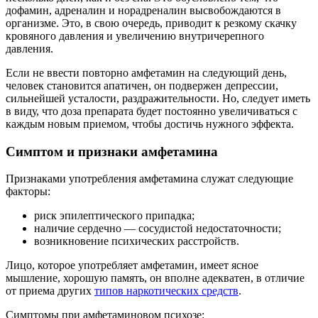
дофамин, адреналин и норадреналин высвобождаются в
организме. Это, в свою очередь, приводит к резкому скачку
кровяного давления и увеличению внутричерепного
давления.
Если не ввести повторно амфетамин на следующий день,
человек становится апатичен, он подвержен депрессии,
сильнейшей усталости, раздражительности. Но, следует иметь
в виду, что доза препарата будет постоянно увеличиваться с
каждым новым приемом, чтобы достичь нужного эффекта.
Симптом и признаки амфетамина
Признаками употребления амфетамина служат следующие
факторы:
риск эпилептического припадка;
наличие сердечно — сосудистой недостаточности;
возникновение психических расстройств.
Лицо, которое употребляет амфетамин, имеет ясное
мышление, хорошую память, он вполне адекватен, в отличие
от приема других
типов наркотических средств
.
Симптомы при амфетаминовом психозе: