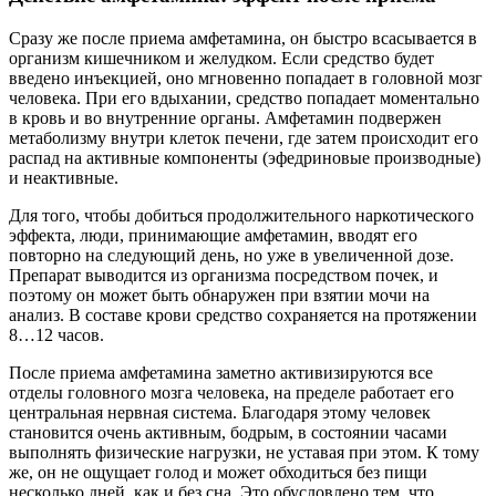
Сразу же после приема амфетамина, он быстро всасывается в
организм кишечником и желудком. Если средство будет
введено инъекцией, оно мгновенно попадает в головной мозг
человека. При его вдыхании, средство попадает моментально
в кровь и во внутренние органы. Амфетамин подвержен
метаболизму внутри клеток печени, где затем происходит его
распад на активные компоненты (эфедриновые производные)
и неактивные.
Для того, чтобы добиться продолжительного наркотического
эффекта, люди, принимающие амфетамин, вводят его
повторно на следующий день, но уже в увеличенной дозе.
Препарат выводится из организма посредством почек, и
поэтому он может быть обнаружен при взятии мочи на
анализ. В составе крови средство сохраняется на протяжении
8…12 часов.
После приема амфетамина заметно активизируются все
отделы головного мозга человека, на пределе работает его
центральная нервная система. Благодаря этому человек
становится очень активным, бодрым, в состоянии часами
выполнять физические нагрузки, не уставая при этом. К тому
же, он не ощущает голод и может обходиться без пищи
несколько дней, как и без сна. Это обусловлено тем, что