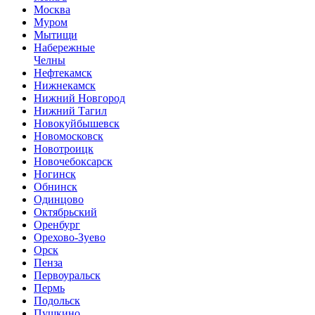
Москва
Муром
Мытищи
Набережные
Челны
Нефтекамск
Нижнекамск
Нижний Новгород
Нижний Тагил
Новокуйбышевск
Новомосковск
Новотроицк
Новочебоксарск
Ногинск
Обнинск
Одинцово
Октябрьский
Оренбург
Орехово-Зуево
Орск
Пенза
Первоуральск
Пермь
Подольск
Пушкино