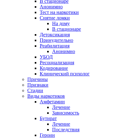
В стационаре
Анонимно
Тест на наркотики
Снятие ломки
На дому
В стационаре
Детоксикация
Принудительно
Реабилитация
Анонимно
УБОД
Ресоциализация
Кодирование
Клинический психолог
Причины
Признаки
Стадии
Виды наркотиков
Амфетамин
Лечение
Зависимость
Бутират
Лечение
Последствия
Героин