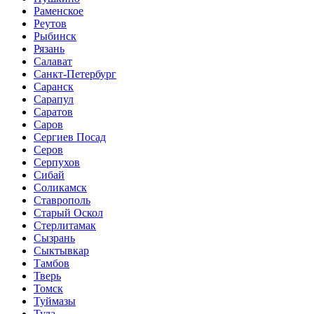
Раменское
Реутов
Рыбинск
Рязань
Салават
Санкт-Петербург
Саранск
Сарапул
Саратов
Саров
Сергиев Посад
Серов
Серпухов
Сибай
Соликамск
Ставрополь
Старый Оскол
Стерлитамак
Сызрань
Сыктывкар
Тамбов
Тверь
Томск
Туймазы
Тула