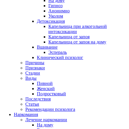
На дому
Гипноз
Анонимно
Уколом
Детоксикация
Капельница при алкогольной
интоксикации
Капельница от запоя
Капельница от запоя на дому
Вшивание
Эспераль
Клинический психолог
Причины
Признаки
Стадии
Виды
Пивной
Женский
Подростковый
Последствия
Статьи
Рекомендации психолога
Наркомания
Лечение наркомании
На дому