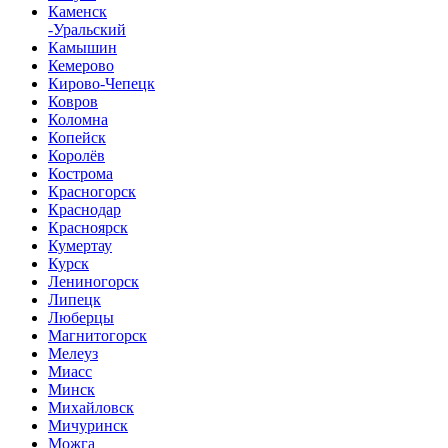
Каменск
-Уральский
Камышин
Кемерово
Кирово-Чепецк
Ковров
Коломна
Копейск
Королёв
Кострома
Красногорск
Краснодар
Красноярск
Кумертау
Курск
Лениногорск
Липецк
Люберцы
Магнитогорск
Мелеуз
Миасс
Минск
Михайловск
Мичуринск
Можга