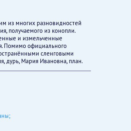
ним из многих разновидностей
я, получаемого из конопли.
енные и измельченные
ья. Помимо официального
пространёнными сленговыми
я, дурь, Мария Ивановна, план.
аны;