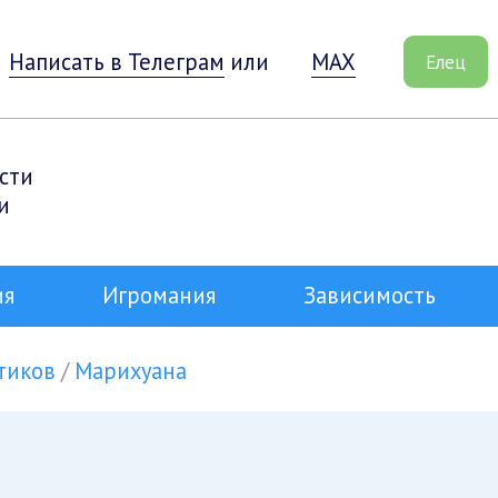
Написать в Телеграм
или
MAX
Елец
сти
и
ия
Игромания
Зависимость
тиков
Марихуана