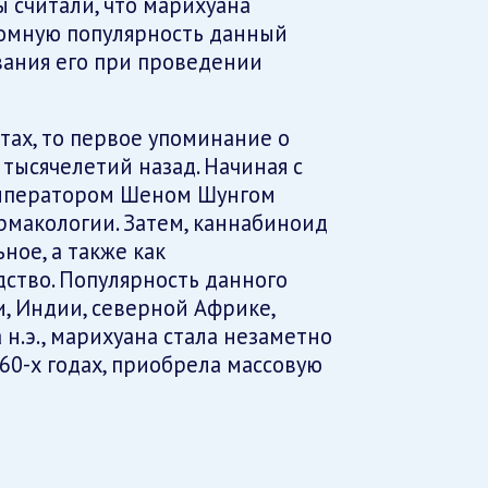
 считали, что марихуана
ромную популярность данный
вания его при проведении
тах, то первое упоминание о
тысячелетий назад. Начиная с
м императором Шеном Шунгом
рмакологии. Затем, каннабиноид
ное, а также как
ство. Популярность данного
и, Индии, северной Африке,
 н.э., марихуана стала незаметно
960-х годах, приобрела массовую