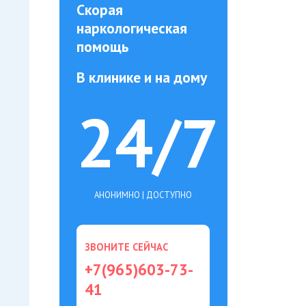
Скорая
наркологическая
помощь
В клинике и на дому
24/7
АНОНИМНО | ДОСТУПНО
ЗВОНИТЕ СЕЙЧАС
+7(965)603-73-
41