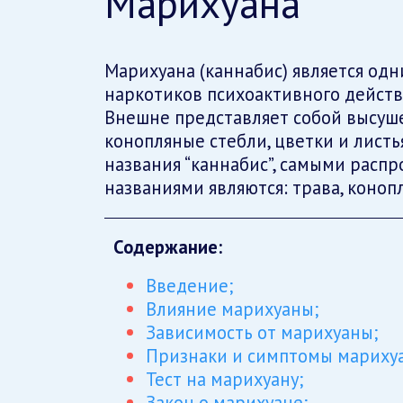
Марихуана
Марихуана (каннабис) является од
наркотиков психоактивного действи
Внешне представляет собой высуш
конопляные стебли, цветки и лист
названия “каннабис”, самыми рас
названиями являются: трава, конопл
Содержание:
Введение;
Влияние марихуаны;
Зависимость от марихуаны;
Признаки и симптомы мариху
Тест на марихуану;
Закон о марихуане;