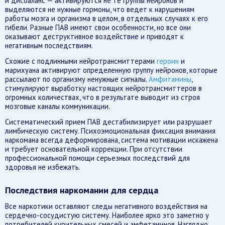
и дисбаланс — активируются не те группы нейронов и
выделяются не нужные гормоны, что ведет к нарушениям
работы мозга и организма в целом, в отдельных случаях к его
гибели. Разные ПАВ имеют свои особенности, но все они
оказывают деструктивное воздействие и приводят к
негативным последствиям.
Схожие с подлинными нейротрансмиттерами
героин
и
марихуана активируют определенную группу нейронов, которые
рассылают по организму ненужные сигналы.
Амфитамины
,
стимулируют выработку настоящих нейротрансмиттеров в
огромных количествах, что в результате выводит из строя
мозговые каналы коммуникации.
Систематический прием ПАВ дестабилизирует или разрушает
лимбическую систему. Психоэмоциональная фиксация внимания
наркомана всегда деформирована, система мотивации искажена
и требует основательной коррекции. При отсутствии
профессиональной помощи серьезных последствий для
здоровья не избежать.
Последствия наркомании для сердца
Все наркотики оставляют следы негативного воздействия на
сердечно-сосудистую систему. Наиболее ярко это заметно у
потребителей курительных смесей и амфетаминов. Наглядно