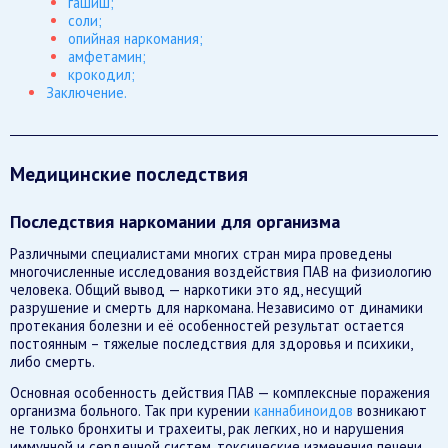
гашиш;
соли;
опийная наркомания;
амфетамин;
крокодил;
Заключение.
Медицинские последствия
Последствия наркомании для организма
Различными специалистами многих стран мира проведены
многочисленные исследования воздействия ПАВ на физиологию
человека. Общий вывод — наркотики это яд, несущий
разрушение и смерть для наркомана. Независимо от динамики
протекания болезни и её особенностей результат остается
постоянным – тяжелые последствия для здоровья и психики,
либо смерть.
Основная особенность действия ПАВ — комплексные поражения
организма больного. Так при курении
каннабиноидов
возникают
не только бронхиты и трахеиты, рак легких, но и нарушения
иммунной и сердечной систем, токсические изменения печени,