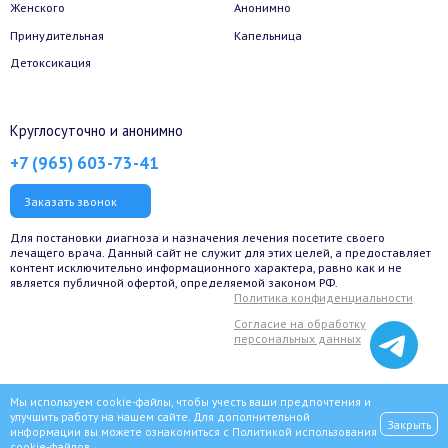
Женского
Анонимно
Принудительная
Капельница
Детоксикация
Круглосуточно и анонимно
+7 (965) 603-73-41
Заказать звонок
Для постановки диагноза и назначения лечения посетите своего
лечащего врача. Данный сайт не служит для этих целей, а предоставляет
контент исключительно информационного характера, равно как и не
является публичной офертой, определяемой законом РФ.
Политика конфиденциальности
Согласие на обработку
персональных данных
Мы используем cookie-файлы, чтобы учесть ваши предпочтения и
улучшить работу на нашем сайте. Для дополнительной
Закрыть
информации вы можете ознакомиться с
Политикой использования
© 2022 Сеть наркологических клиник «ВИТА» для наркозависимых,
cookie-файлов
.