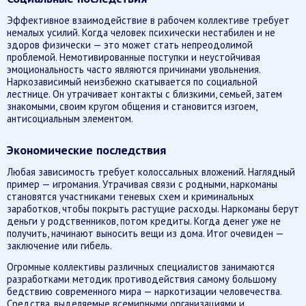
Эффективное взаимодействие в рабочем коллективе требует
немалых усилий. Когда человек психически нестабилен и не
здоров физически — это может стать непреодолимой
проблемой. Немотивированные поступки и неустойчивая
эмоциональность часто являются причинами увольнения.
Наркозависимый неизбежно скатывается по социальной
лестнице. Он утрачивает контакты с близкими, семьей, затем
знакомыми, своим кругом общения и становится изгоем,
антисоциальным элементом.
Экономические последствия
Любая зависимость требует колоссальных вложений. Наглядный
пример — игромания. Утрачивая связи с родными, наркоманы
становятся участниками теневых схем и криминальных
заработков, чтобы покрыть растущие расходы. Наркоманы берут
деньги у родственников, потом кредиты. Когда денег уже не
получить, начинают выносить вещи из дома. Итог очевиден —
заключение или гибель.
Огромные коллективы различных специалистов занимаются
разработками методик противодействия самому большому
бедствию современного мира — наркотизации человечества.
Средства, выделяемые всемирными организациями и