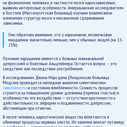
на физиологию человека, в частности мозга наркозависимых,
выявили интересные особенности. Американские исследователи
в Бостоне (Массачусетская больница) изучали взаимосвязи
изменения структур мозга и механизмов сдерживания
зависимых.
Они обратили внимание, что у наркоманов, мозжечковая
миндалина значительно меньше, чем у обычных людей (на 13-
23%).
Похожие нарушения имеются у больных маниакальной
депрессией и болезнью Альцгеймера. Остается вопрос – это
следствие или последствие употребления.
В исследованиях Джона Марсдена (Лондонская больница
Модсли) проводится наглядная аналогия симптоматики
зависимости
и состояния влюбленности. Схожесть процессов
строится на повышенном уровне допамина (гормона счастья) и
особенностях его воздействия — отсутствия критичности к
действительности, эйфории и подавленности, депрессии,
абстиненции при отнятии.
В мозге человека, наркотические вещества вплетаются в
обменные процессы нервных клеток. Их наличие вносит путаницу