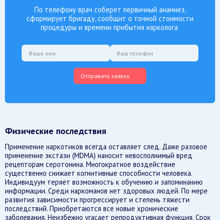
По телефону врач соберет первичный анамнез,
сформирует бригаду, сообщит о точной стоимости
процедуры и времени прибытия нарколога.
Отправить заявку
Физические последствия
Применение наркотиков всегда оставляет след. Даже разовое
применение экстази (MDMA) наносит невосполнимый вред
рецепторам серотонина. Многократное воздействие
существенно снижает когнитивные способности человека.
Индивидуум теряет возможность к обучению и запоминанию
информации. Среди наркоманов нет здоровых людей. По мере
развития зависимости прогрессирует и степень тяжести
последствий. Приобретаются все новые хронические
заболевания. Неизбежно угасает репродуктивная функция. Срок