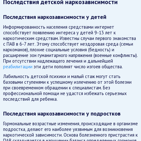
Последствия детской наркозависимости
Последствия наркозависимости у детей
Информированность населения средствами интернет
способствует появлению интереса у детей 9-13 лет к
наркотическим средствам. Известны случаи первого знакомства
с ПАВ в 6-7 лет. Этому способствует нездоровая среда (семьи
наркоманов), плохие социальные условия (бедность) и
расширение зон гуманитарного напряжения (военные конфликты).
При отсутствии надлежащего лечения и дальнейшей
реабилитации
эти дети пополнят число изгоев общества.
Лабильность детской психики и малый стаж могут стать
базовыми ступенями к успешному излечению от этой болезни
при своевременном обращении к специалистам. Без
профессиональной помощи не удастся избежать серьезных
последствий для ребенка.
Последствия наркозависимости у подростков
Гормональные возрастные изменения, происходящие в организме
подростка, делают его наиболее уязвимым для возникновения
наркотической зависимости. Основа болезненного пристрастия к
ПАВ складывается в нарушении баланса определенных гормонов