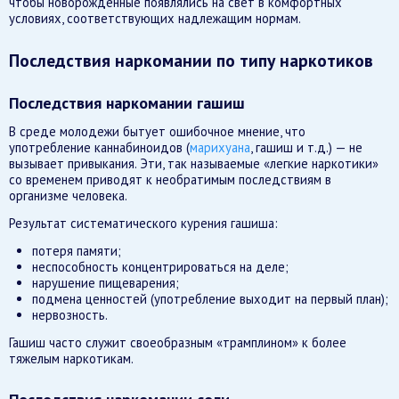
чтобы новорожденные появлялись на свет в комфортных
условиях, соответствующих надлежащим нормам.
Последствия наркомании по типу наркотиков
Последствия наркомании гашиш
В среде молодежи бытует ошибочное мнение, что
употребление каннабиноидов (
марихуана
, гашиш и т.д.) — не
вызывает привыкания. Эти, так называемые «легкие наркотики»
со временем приводят к необратимым последствиям в
организме человека.
Результат систематического курения гашиша:
потеря памяти;
неспособность концентрироваться на деле;
нарушение пищеварения;
подмена ценностей (употребление выходит на первый план);
нервозность.
Гашиш часто служит своеобразным «трамплином» к более
тяжелым наркотикам.